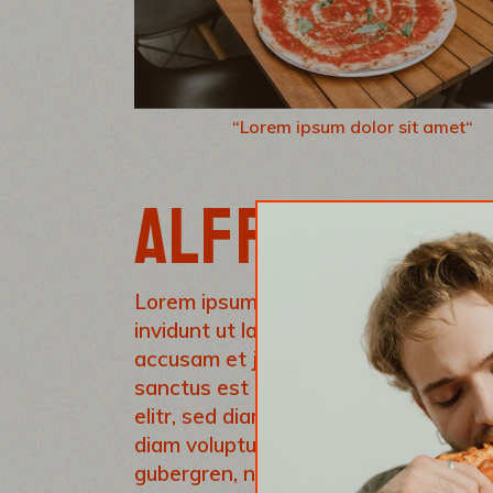
“Lorem ipsum dolor sit amet“
ALFREDO’S PI
Lorem ipsum dolor sit amet, consetet
invidunt ut labore et dolore magna al
accusam et justo duo dolores et ea r
sanctus est Lorem ipsum dolor sit am
elitr, sed diam nonumy eirmod tempor
diam voluptua. At vero eos et accusa
gubergren, no sea takimata sanctus 