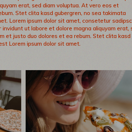
iquyam erat, sed diam voluptua. At vero eos et
ebum. Stet clita kasd gubergren, no sea takimata
et. Lorem ipsum dolor sit amet, consetetur sadipsc
 invidunt ut labore et dolore magna aliquyam erat,
m et justo duo dolores et ea rebum. Stet clita kasd
est Lorem ipsum dolor sit amet.