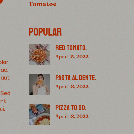
Tomatoe
POPULAR
RED TOMATO.
April 15, 2022
olor
dae.
PASTA AL DENTE.
 aut.
m
April 18, 2022
. Sed
unt
PIZZA TO GO.
i.
April 18, 2022
r