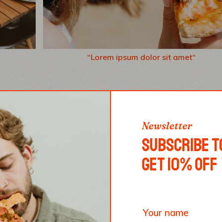
“Lorem ipsum dolor sit amet“
ZZA.
Newsletter
ur sadipscing elitr, sed diam nonumy eirmod tempo
SUBSCRIBE T
iquyam erat, sed diam voluptua. At vero eos et
GET 10% OFF
ebum. Stet clita kasd gubergren, no sea takimata
et. Lorem ipsum dolor sit amet, consetetur sadipsc
 invidunt ut labore et dolore magna aliquyam erat,
m et justo duo dolores et ea rebum. Stet clita kasd
est Lorem ipsum dolor sit amet.