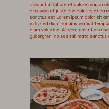
invidunt ut labore et dolore magna al
accusam et justo duo dolores et ea r
sanctus est Lorem ipsum dolor sit am
elitr, sed diam nonumy eirmod tempor
diam voluptua. At vero eos et accusa
gubergren, no sea takimata sanctus 