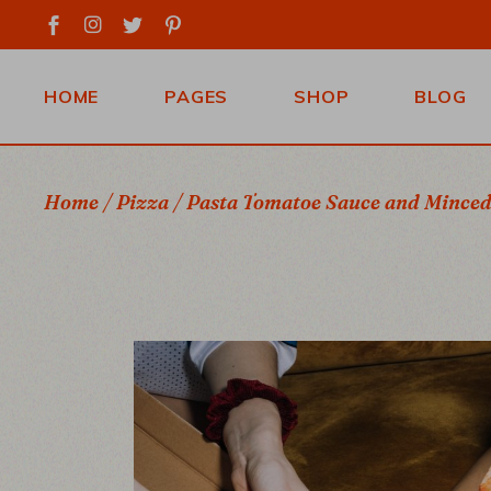
HOME
PAGES
SHOP
BLOG
PEPPERONI
ABOUT US
SHOP SINGLE
RIGHT 
Home
Pizza
Pasta Tomatoe Sauce and Minced
MARGHERITA
BOOK A TABLE
SHOP LIST
LEFT S
FILTER
NAPOLI
OUR MENU
NO SID
SHOP LIST
CAPRICCIOSA
CONTACT US
MASON
SHOP PAGES
LANDING
GET IN TOUCH
POST T
REVIEWS
FAQ PAGE
COMING SOON