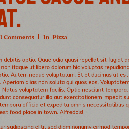
AT.
0 Comments
In
Pizza
 debitis optio. Quae odio quasi repellat sit fugiat d
 non itaque ut libero dolorum hic voluptas repudian
optio. Autem neque voluptatum. Et et ducimus ut est
s. Aperiam alias non soluta qui quos eos. Voluptate
t. Natus voluptatem facilis. Optio nesciunt tempora
idunt consequatur illo aut exercitationem impedit s
tempora officia et expedita omnis necessitatibus qu
st food place in town. Alfredo’s!
ur sadipscing elitr, sed diam nonumy eirmod tempo