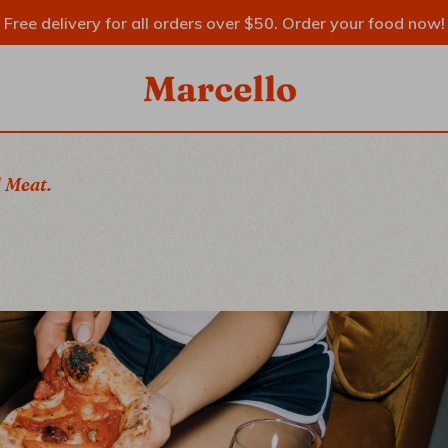
Free delivery for all orders over $50. Order your food now!
SIDEBAR
 Meat.
IDEBAR
EBAR
RY
YPES