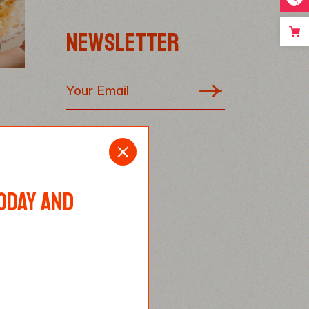
NEWSLETTER
r
ODAY AND
ing
 sed