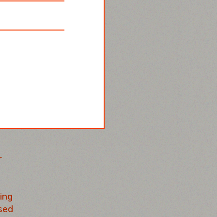
r
r
ing
 sed