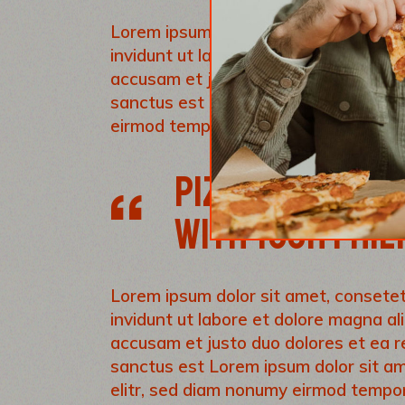
Lorem ipsum dolor sit amet, consetet
invidunt ut labore et dolore magna al
accusam et justo duo dolores et ea r
sanctus est Lorem ipsum dolor sit am
eirmod tempor invidunt ut labore et
PIZZA FOR THOS
WITH YOUR FRIE
Lorem ipsum dolor sit amet, consetet
invidunt ut labore et dolore magna al
accusam et justo duo dolores et ea r
sanctus est Lorem ipsum dolor sit am
elitr, sed diam nonumy eirmod tempor