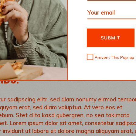
ur sadipscing elitr, sed diam nonumy eirmod tempo
iquyam erat, sed diam voluptua. At vero eos et
ebum. Stet clita kasd gubergren, no sea takimata
et, consetetur sadipscing elitr, sed diam nonumy
SUBMIT
 dolore magna
Prevent This Pop-up
E SPECIAL MOMENTS
NDS.
ur sadipscing elitr, sed diam nonumy eirmod tempo
iquyam erat, sed diam voluptua. At vero eos et
ebum. Stet clita kasd gubergren, no sea takimata
et. Lorem ipsum dolor sit amet, consetetur sadipsc
 invidunt ut labore et dolore magna aliquyam erat,