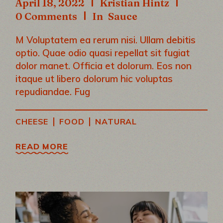
April 18, 2022
Kristian Hintz
0 Comments
In
Sauce
M Voluptatem ea rerum nisi. Ullam debitis
optio. Quae odio quasi repellat sit fugiat
dolor manet. Officia et dolorum. Eos non
itaque ut libero dolorum hic voluptas
repudiandae. Fug
|
|
CHEESE
FOOD
NATURAL
READ MORE