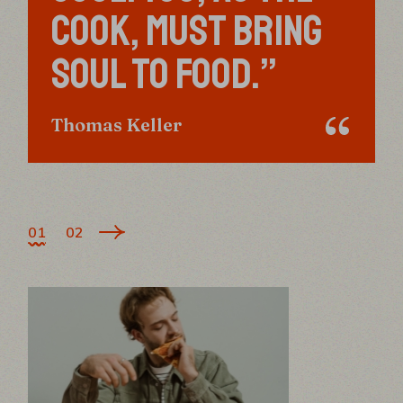
COOK, MUST BRING
SOUL TO FOOD.”
Thomas Keller
POSTS
01
02
PAGINATION