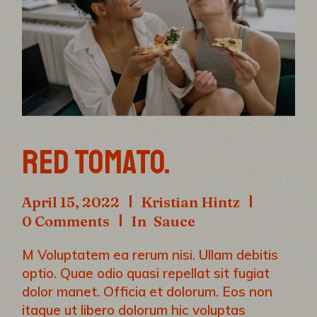
RED TOMATO.
April 15, 2022
Kristian Hintz
0 Comments
In
Sauce
M Voluptatem ea rerum nisi. Ullam debitis
optio. Quae odio quasi repellat sit fugiat
dolor manet. Officia et dolorum. Eos non
itaque ut libero dolorum hic voluptas