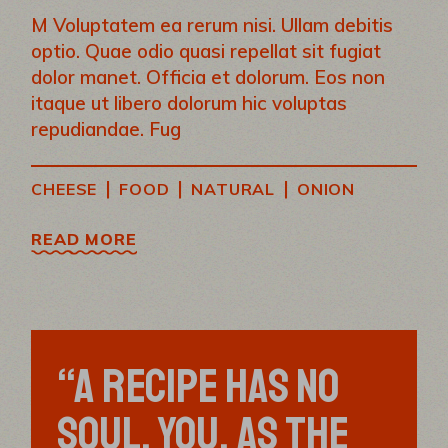
M Voluptatem ea rerum nisi. Ullam debitis
optio. Quae odio quasi repellat sit fugiat
dolor manet. Officia et dolorum. Eos non
itaque ut libero dolorum hic voluptas
repudiandae. Fug
|
|
|
CHEESE
FOOD
NATURAL
ONION
READ MORE
“A RECIPE HAS NO
SOUL. YOU, AS THE