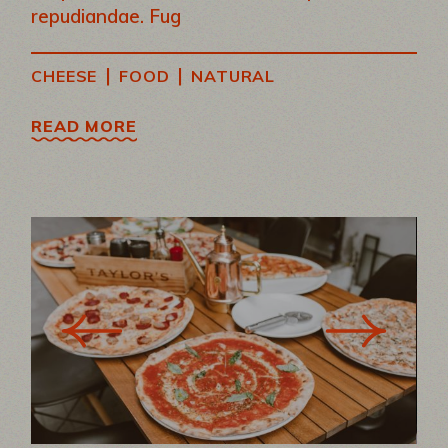
repudiandae. Fug
|
|
CHEESE
FOOD
NATURAL
READ MORE