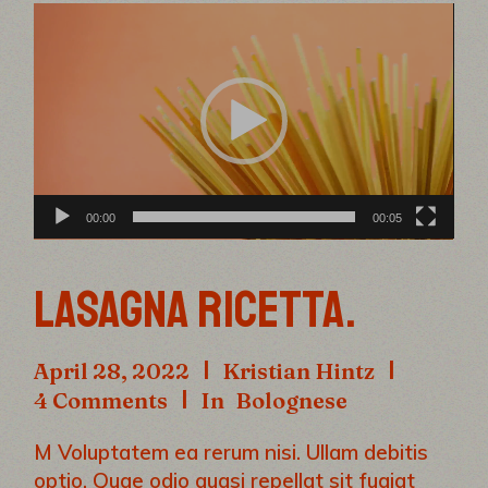
Video
Player
00:00
00:05
LASAGNA RICETTA.
April 28, 2022
Kristian Hintz
4 Comments
In
Bolognese
M Voluptatem ea rerum nisi. Ullam debitis
optio. Quae odio quasi repellat sit fugiat