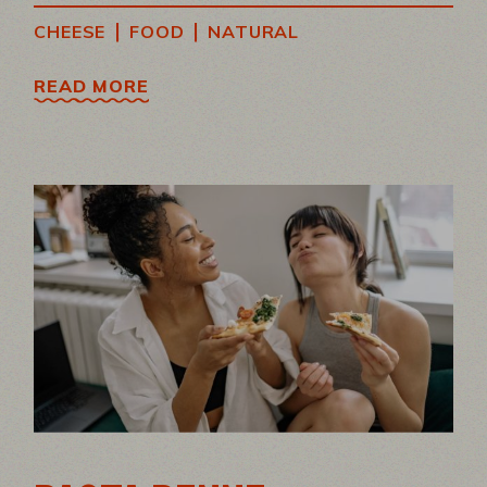
|
|
CHEESE
FOOD
NATURAL
READ MORE