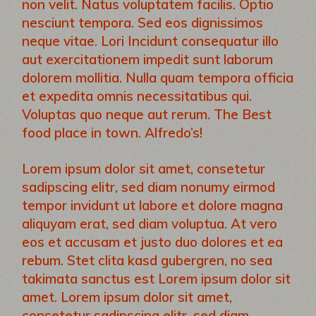
non velit. Natus voluptatem facilis. Optio
nesciunt tempora. Sed eos dignissimos
neque vitae. Lori Incidunt consequatur illo
aut exercitationem impedit sunt laborum
dolorem mollitia. Nulla quam tempora officia
et expedita omnis necessitatibus qui.
Voluptas quo neque aut rerum. The Best
food place in town. Alfredo’s!
Lorem ipsum dolor sit amet, consetetur
sadipscing elitr, sed diam nonumy eirmod
tempor invidunt ut labore et dolore magna
aliquyam erat, sed diam voluptua. At vero
eos et accusam et justo duo dolores et ea
rebum. Stet clita kasd gubergren, no sea
takimata sanctus est Lorem ipsum dolor sit
amet. Lorem ipsum dolor sit amet,
consetetur sadipscing elitr, sed diam