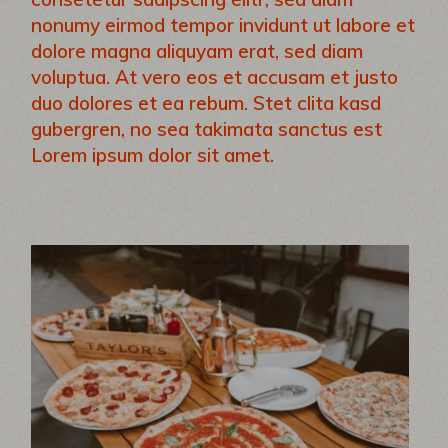
nonumy eirmod tempor invidunt ut labore et
dolore magna aliquyam erat, sed diam
voluptua. At vero eos et accusam et justo
duo dolores et ea rebum. Stet clita kasd
gubergren, no sea takimata sanctus est
Lorem ipsum dolor sit amet.