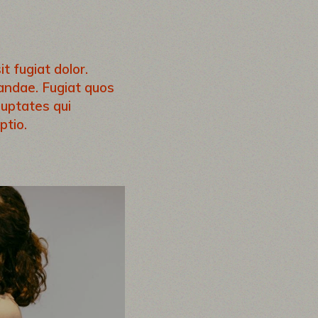
t fugiat dolor.
iandae. Fugiat quos
luptates qui
ptio.