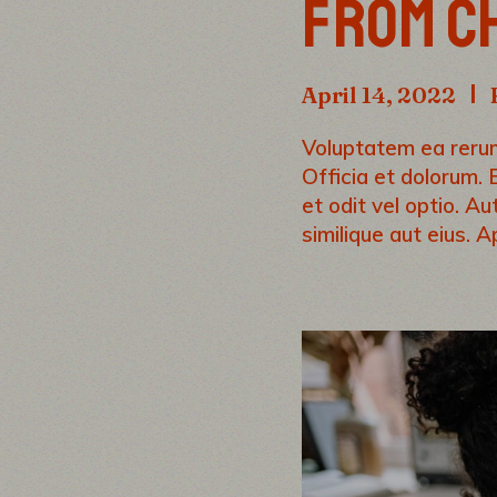
FROM CH
April 14, 2022
Voluptatem ea rerum 
Officia et dolorum. 
et odit vel optio. A
similique aut eius. A