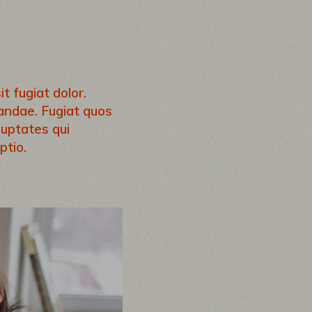
t fugiat dolor.
iandae. Fugiat quos
luptates qui
ptio.