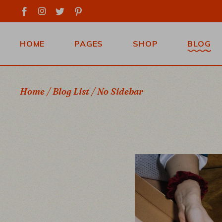
HOME
PAGES
SHOP
BLOG
PEPPERONI
ABOUT US
SHOP SINGLE
RIGHT 
Home
Blog List
No Sidebar
MARGHERITA
BOOK A TABLE
SHOP LIST
LEFT S
FILTER
NAPOLI
OUR MENU
NO S
SHOP LIST
CAPRICCIOSA
CONTACT US
MASON
SHOP PAGES
LANDING
GET IN TOUCH
POST T
REVIEWS
FAQ PAGE
COMING SOON