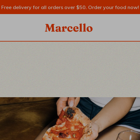
Free delivery for all orders over $50. Order your food now!
SIDEBAR
IDEBAR
IDEBAR
RY
YPES