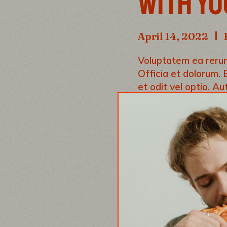
WITH YO
April 14, 2022
Voluptatem ea rerum 
Officia et dolorum. 
et odit vel optio. A
similique aut eius. A
“A RE
THE C