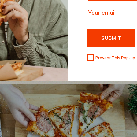
.”
ler
SUBMIT
Prevent This Pop-up