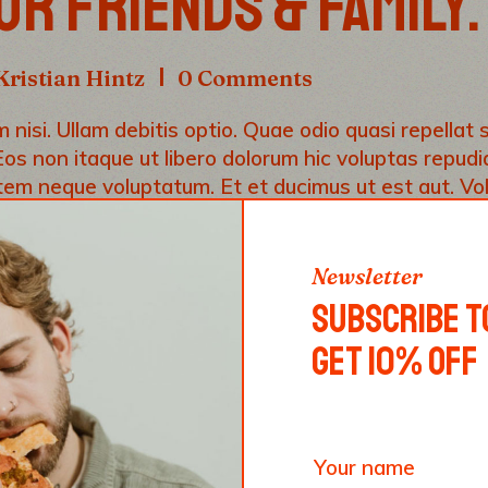
UR FRIENDS & FAMILY.
Kristian Hintz
0 Comments
nisi. Ullam debitis optio. Quae odio quasi repellat si
Eos non itaque ut libero dolorum hic voluptas repud
utem neque voluptatum. Et et ducimus ut est aut. Vo
periam alias non soluta qui quos eos. Ullam debitis o
Newsletter
SUBSCRIBE T
GET 10% OFF
CIPE HAS NO SOUL. YO
OOK, MUST BRING SOU