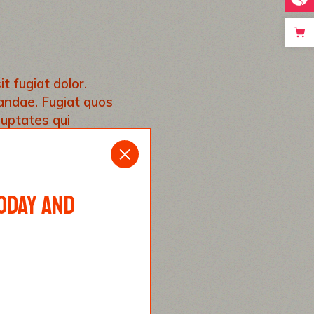
t fugiat dolor.
iandae. Fugiat quos
luptates qui
ptio.
ODAY AND
U, AS
L TO