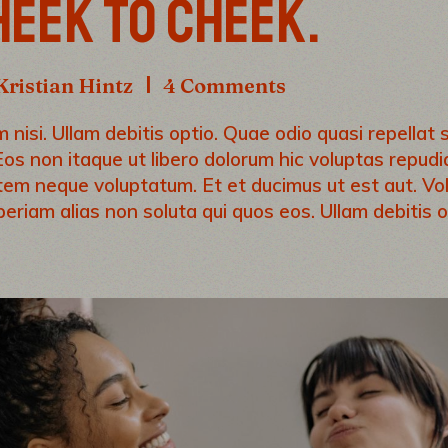
EEK TO CHEEK.
Kristian Hintz
4 Comments
nisi. Ullam debitis optio. Quae odio quasi repellat si
Eos non itaque ut libero dolorum hic voluptas repud
utem neque voluptatum. Et et ducimus ut est aut. Vo
periam alias non soluta qui quos eos. Ullam debitis o