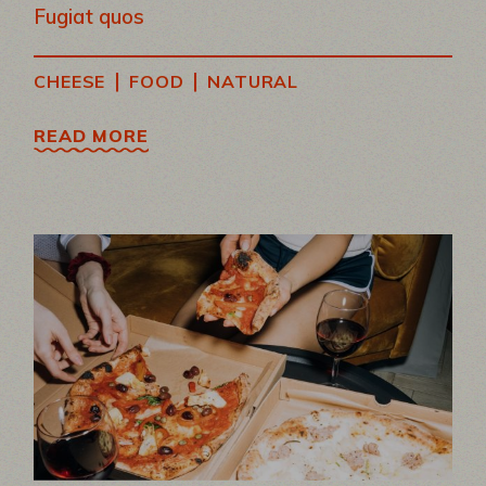
Fugiat quos
|
|
CHEESE
FOOD
NATURAL
READ MORE