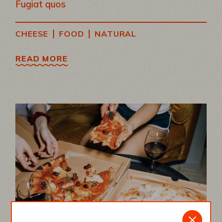
Fugiat quos
|
|
CHEESE
FOOD
NATURAL
READ MORE