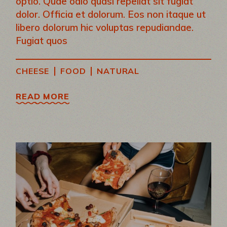
optio. Quae odio quasi repellat sit fugiat
dolor. Officia et dolorum. Eos non itaque ut
libero dolorum hic voluptas repudiandae.
Fugiat quos
|
|
CHEESE
FOOD
NATURAL
READ MORE