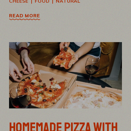
|
|
CHEESE
FOOD
NATURAL
READ MORE
HOMEMADE PIZZA WITH