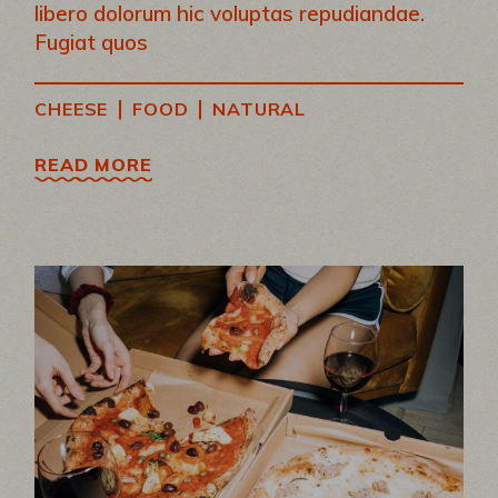
libero dolorum hic voluptas repudiandae.
Fugiat quos
|
|
CHEESE
FOOD
NATURAL
READ MORE