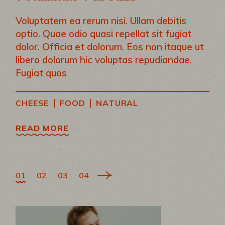
Voluptatem ea rerum nisi. Ullam debitis
optio. Quae odio quasi repellat sit fugiat
dolor. Officia et dolorum. Eos non itaque ut
libero dolorum hic voluptas repudiandae.
Fugiat quos
|
|
CHEESE
FOOD
NATURAL
READ MORE
POSTS
01
02
03
04
PAGINATION