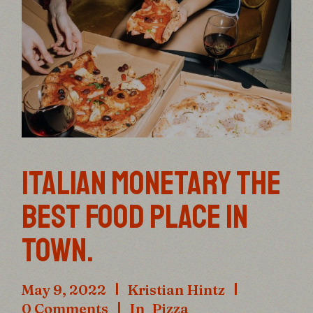
ITALIAN MONETARY THE
BEST FOOD PLACE IN
TOWN.
May 9, 2022
Kristian Hintz
0 Comments
In
Pizza