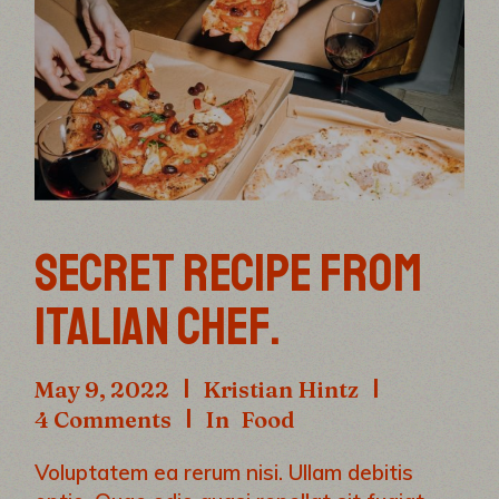
SECRET RECIPE FROM
ITALIAN CHEF.
May 9, 2022
Kristian Hintz
4 Comments
In
Food
Voluptatem ea rerum nisi. Ullam debitis