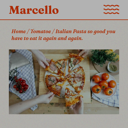
Home
Tomatoe
Italian Pasta so good you
have to eat it again and again.