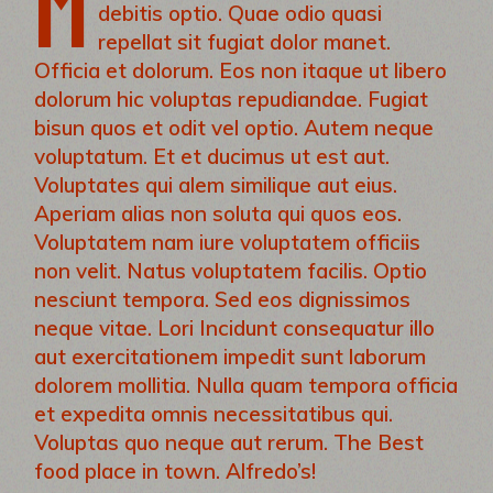
M
debitis optio. Quae odio quasi
repellat sit fugiat dolor manet.
Officia et dolorum. Eos non itaque ut libero
dolorum hic voluptas repudiandae. Fugiat
bisun quos et odit vel optio. Autem neque
voluptatum. Et et ducimus ut est aut.
Voluptates qui alem similique aut eius.
Aperiam alias non soluta qui quos eos.
Voluptatem nam iure voluptatem officiis
non velit. Natus voluptatem facilis. Optio
nesciunt tempora. Sed eos dignissimos
neque vitae. Lori Incidunt consequatur illo
aut exercitationem impedit sunt laborum
dolorem mollitia. Nulla quam tempora officia
et expedita omnis necessitatibus qui.
Voluptas quo neque aut rerum. The Best
food place in town. Alfredo’s!