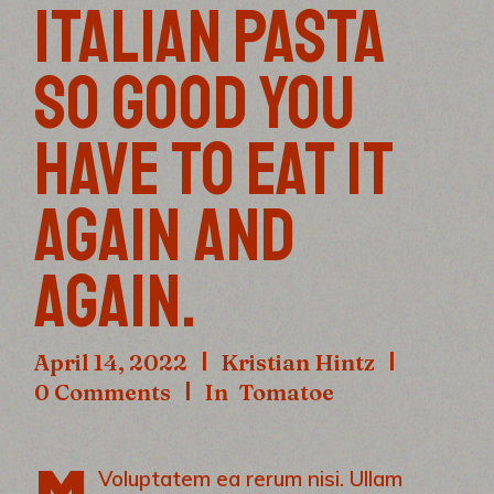
ITALIAN PASTA
SO GOOD YOU
HAVE TO EAT IT
AGAIN AND
AGAIN.
April 14, 2022
Kristian Hintz
0 Comments
In
Tomatoe
Voluptatem ea rerum nisi. Ullam