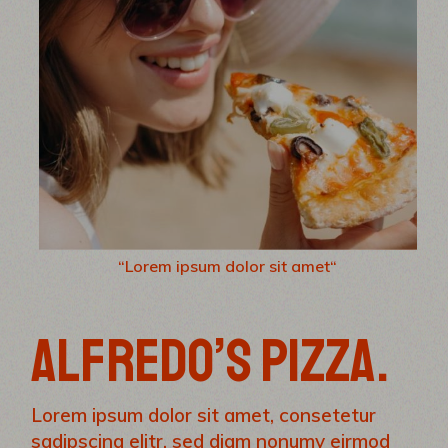
“Lorem ipsum dolor sit amet“
ALFREDO’S PIZZA.
Lorem ipsum dolor sit amet, consetetur
sadipscing elitr, sed diam nonumy eirmod